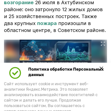
возгорание
26 июля в Ахтубинском
районе: оно затронуло 12 жилых домов
и 25 хозяйственных построек. Также
два крупных
пожара
произошли в
областном центре, в Советском районе.
Политика обработки Персональных
данных
Сайт использует cookie и инструмент веб-
аналитики Яндекс.Метрика. Это позволяет
анализировать взаимодействие посетителей с
сайтом и делать его лучше. Продолжая
Фото: max.ru/mchs_astrakhan
пользоваться сайтом, Вы соглашаетесь с