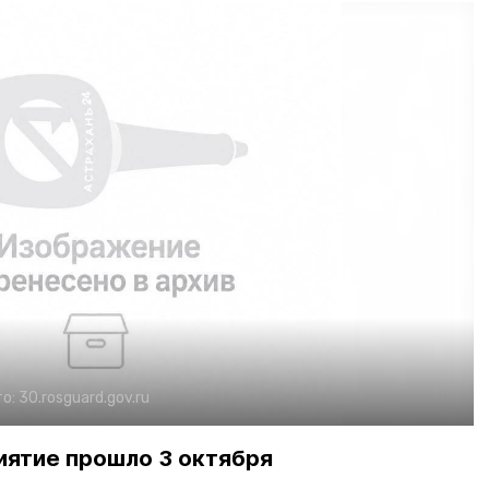
о:
30.rosguard.gov.ru
ятие прошло 3 октября