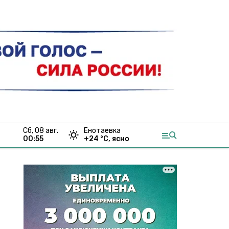
сб, 08 авг.
Енотаевка
00:55
+
24
°С,
ясно