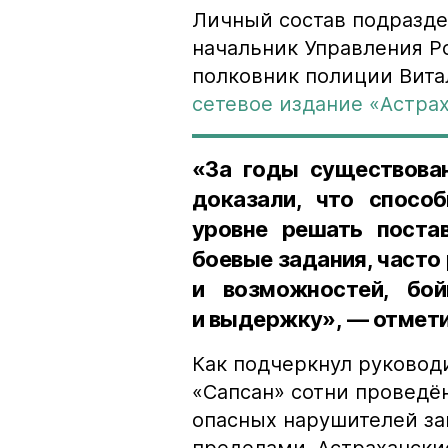
Личный состав подразде
начальник Управления Р
полковник полиции Вит
сетевое издание «Астрах
«За годы существова
доказали, что спосо
уровне решать поста
боевые задания, часто
и возможностей, бо
и выдержку», — отмети
Как подчеркнул руковод
«Сапсан» сотни проведё
опасных нарушителей зак