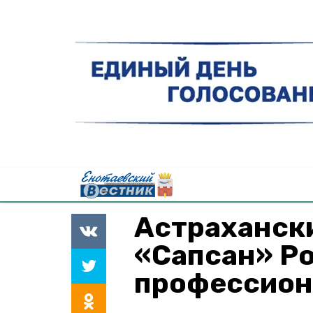
Астраханск
«Сапсан» Р
профессион