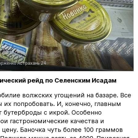
орженко
Астрахань 24
ический рейд по Селенским Исадам
билие волжских угощений на базаре. Все
ы их попробовать. И, конечно, главным
т бутерброды с икрой. Особенно
вои гастрономические качества и
цену. Баночка чуть более 100 граммов