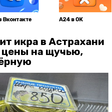
в Вконтакте
А24 в ОК
ит икра в Астрахани
: цены на щучью,
чёрную