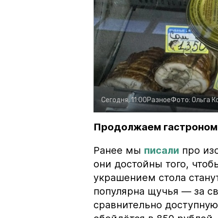
Сегодня, 11:00
Разное
Фото:
Ольга К
Продолжаем гастроном
Ранее мы
писали
про изо
они достойны того, чтоб
украшением стола стану
популярна щучья — за с
сравнительно доступную 