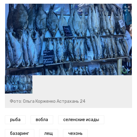
Фото: Ольга Корженко Астрахань 24
рыба
вобла
селенские исады
базаринг
лещ
чехонь