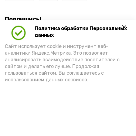
Подпишись!
Политика обработки Персональных
данных
Сайт использует cookie и инструмент веб-
аналитики Яндекс.Метрика. Это позволяет
анализировать взаимодействие посетителей с
А24 в MAX
А24 в Вконтакте
А2
сайтом и делать его лучше. Продолжая
пользоваться сайтом, Вы соглашаетесь с
использованием данных сервисов.
Астраханцам дали алгоритм
действий при ракетной
опасности