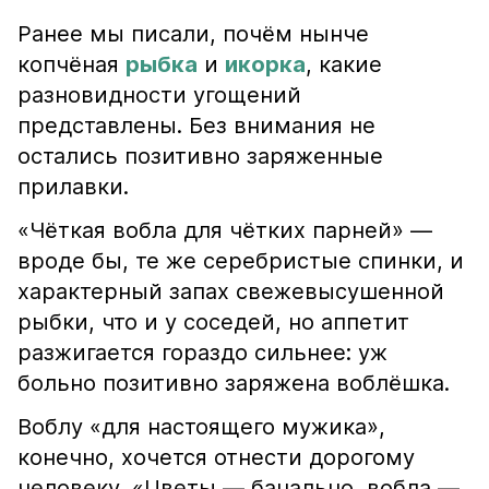
Ранее мы писали, почём нынче
копчёная
рыбка
и
икорка
, какие
разновидности угощений
представлены. Без внимания не
остались позитивно заряженные
прилавки.
«Чёткая вобла для чётких парней» —
вроде бы, те же серебристые спинки, и
характерный запах свежевысушенной
рыбки, что и у соседей, но аппетит
разжигается гораздо сильнее: уж
больно позитивно заряжена воблёшка.
Воблу «для настоящего мужика»,
конечно, хочется отнести дорогому
человеку. «Цветы — банально, вобла —