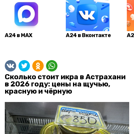
А24 в MAX
А24 в Вконтакте
А2
Сколько стоит икра в Астрахани
в 2026 году: цены на щучью,
красную и чёрную