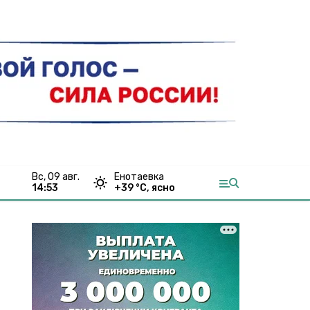
вс, 09 авг.
Енотаевка
14:53
+
39
°С,
ясно