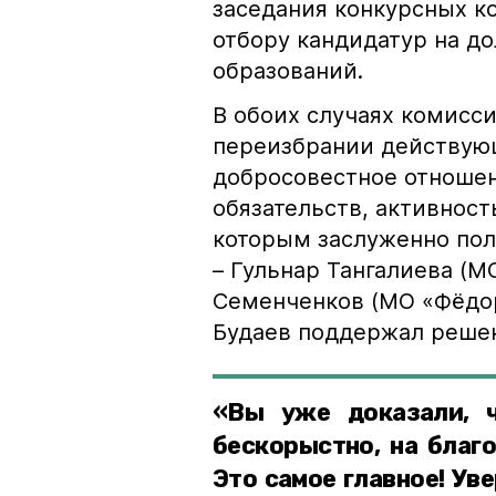
заседания конкурсных к
отбору кандидатур на д
образований.
В обоих случаях комисс
переизбрании действующ
добросовестное отноше
обязательств, активност
которым заслуженно пол
– Гульнар Тангалиева (М
Семенченков (МО «Фёдор
Будаев поддержал решен
«Вы уже доказали, ч
бескорыстно, на благ
Это самое главное! Ув