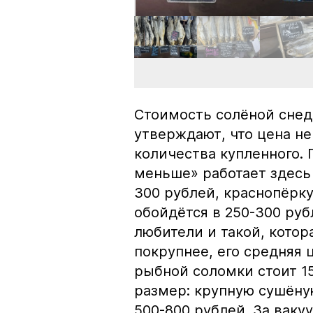
Стоимость солёной снед
утверждают, что цена не
количества купленного.
меньше» работает здесь 
300 рублей, краснопёрку
обойдётся в 250-300 рубл
любители и такой, кото
покрупнее, его средняя 
рыбной соломки стоит 15
размер: крупную сушёну
500-800 рублей. За вак