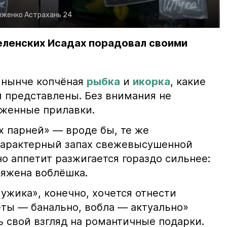
рженко
Астрахань 24
еленских Исадах порадовал своими
 нынче копчёная
рыбка
и
икорка
, какие
 представлены. Без внимания не
яженные прилавки.
х парней» — вроде бы, те же
характерный запах свежевысушенной
но аппетит разжигается гораздо сильнее:
ряжена воблёшка.
ужика», конечно, хочется отнести
еты — банально, вобла — актуально»
ь свой взгляд на романтичные подарки.