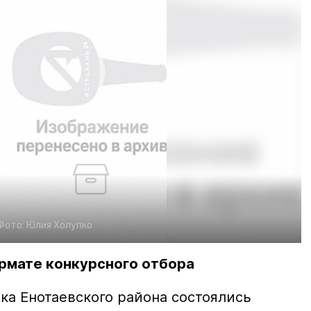
Фото:
Юлия Холупко
рмате конкурсного отбора
ка Енотаевского района состоялись