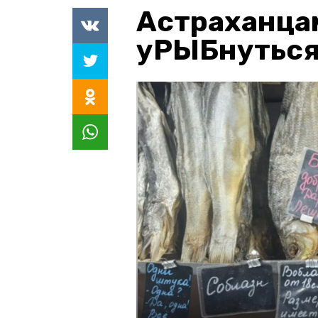
Астраханца
уРЫБнуться