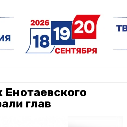
х Енотаевского
али глав