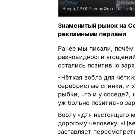
Вчера, 09:00
Разное
Фото:
Ольга Ко
Знаменитый рынок на С
рекламными перлами
Ранее мы писали, почём
разновидности угощений
остались позитивно зар
«Чёткая вобла для чётки
серебристые спинки, и 
рыбки, что и у соседей, 
уж больно позитивно за
Воблу «для настоящего м
дорогому человеку. «Цв
заставляет пересмотрет