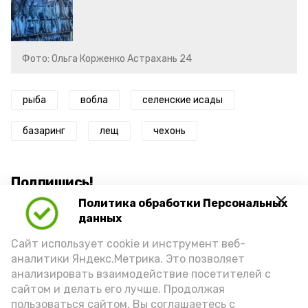
Фото: Ольга Корженко Астрахань 24
рыба
вобла
селенские исады
базаринг
лещ
чехонь
Подпишись!
Политика обработки Персональных
данных
Сайт использует cookie и инструмент веб-
аналитики Яндекс.Метрика. Это позволяет
анализировать взаимодействие посетителей с
А24 в MAX
А24 в Вконтакте
А2
сайтом и делать его лучше. Продолжая
пользоваться сайтом, Вы соглашаетесь с