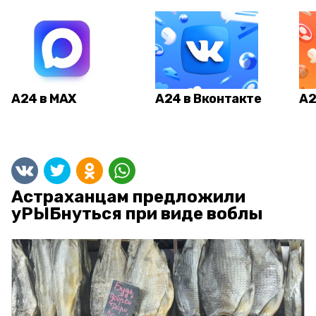
А24 в MAX
А24 в Вконтакте
А2
Астраханцам предложили
уРЫБнуться при виде воблы