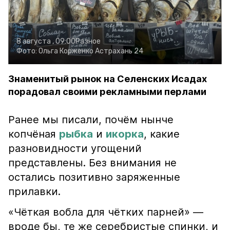
8 августа , 09:00
Разное
Фото:
Ольга Корженко
Астрахань 24
Знаменитый рынок на Селенских Исадах
порадовал своими рекламными перлами
Ранее мы писали, почём нынче
копчёная
рыбка
и
икорка
, какие
разновидности угощений
представлены. Без внимания не
остались позитивно заряженные
прилавки.
«Чёткая вобла для чётких парней» —
вроде бы, те же серебристые спинки, и