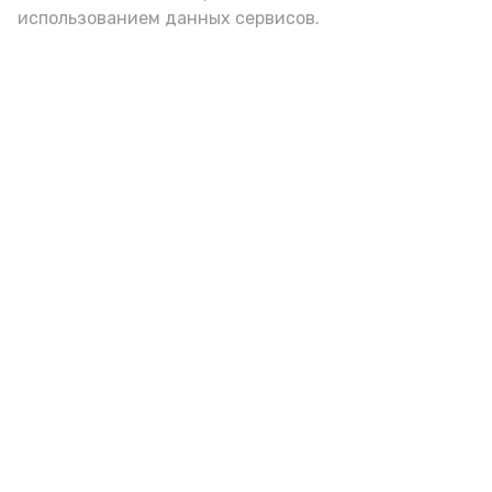
использованием данных сервисов.
Астраханцам дали алгоритм
действий при ракетной
опасности
7 августа , 14:00
Безопасность
Фото:
Астрахань 24