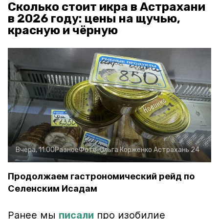
Сколько стоит икра в Астрахани
в 2026 году: цены на щучью,
красную и чёрную
Вчера, 11:00
Разное
Фото:
Ольга Корженко
Астрахань 24
Продолжаем гастрономический рейд по
Селенским Исадам
Ранее мы
писали
про изобилие