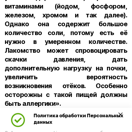
витаминами (йодом, фосфором,
железом, хромом и так далее).
Однако она содержит большое
количество соли, потому есть её
нужно в умеренном количестве.
Лакомство может спровоцировать
скачки давления, дать
дополнительную нагрузку на почки,
увеличить вероятность
возникновения отёков. Особенно
осторожны с такой пищей должны
быть аллергики».
Политика обработки Персональных
Для взрослого человека безопасной
данных
порцией икры считается 30-50 граммов