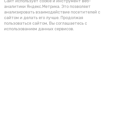
(2-3 ложки). При этом следует обратить
Сайт использует cookie и инструмент веб-
аналитики Яндекс.Метрика. Это позволяет
внимание на хлеб, с которым она
анализировать взаимодействие посетителей с
подаётся: лучше выбирать
сайтом и делать его лучше. Продолжая
цельнозерновой, с мукой грубого
пользоваться сайтом, Вы соглашаетесь с
использованием данных сервисов.
помола. Есть икру следует в первой
половине дня. Кстати, полезнее для
здоровья сопроводить такой бутерброд
сочными овощами, свежей зеленью и
отварным яйцом.