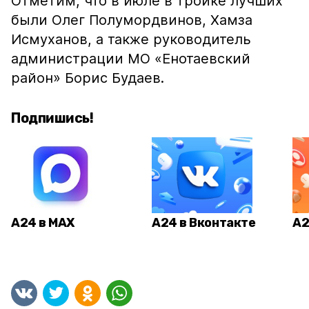
Отметим, что в июле в тройке лучших
были Олег Полумордвинов, Хамза
Исмуханов, а также руководитель
администрации МО «Енотаевский
район» Борис Будаев.
Подпишись!
А24 в MAX
А24 в Вконтакте
А2