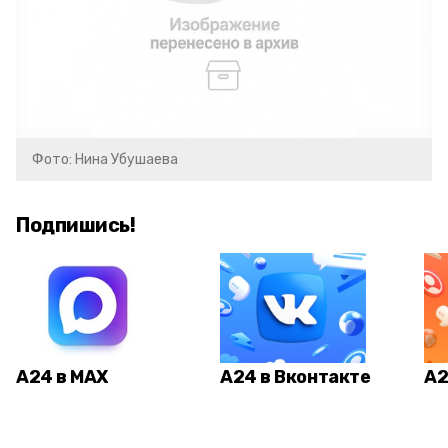
Фото: Нина Убушаева
Подпишись!
А24 в MAX
А24 в Вконтакте
А2