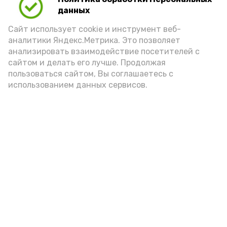
Для взрослого человека безопасной
данных
порцией икры считается 30-50 граммов
(2-3 ложки). При этом следует обратить
Сайт использует cookie и инструмент веб-
аналитики Яндекс.Метрика. Это позволяет
внимание на хлеб, с которым она
анализировать взаимодействие посетителей с
подаётся: лучше выбирать
сайтом и делать его лучше. Продолжая
цельнозерновой, с мукой грубого
пользоваться сайтом, Вы соглашаетесь с
использованием данных сервисов.
помола. Есть икру следует в первой
половине дня. Кстати, полезнее для
здоровья сопроводить такой бутерброд
сочными овощами, свежей зеленью и
отварным яйцом.