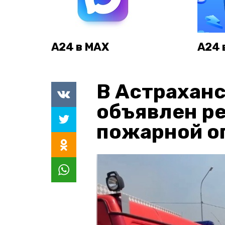
А24 в MAX
А24 
В Астраханс
объявлен р
пожарной о