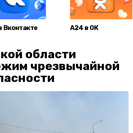
в Вконтакте
А24 в ОК
кой области
ежим чрезвычайной
пасности