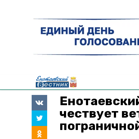
Енотаевский
чествует ве
погранично