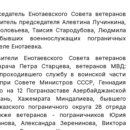
седатель Енотаевского Совета ветеранов
итель председателя Алевтина Лучинкина,
Соловьева, Таисия Стародубова, Людмила
 бывших военнослужащих пограничных
еле Енотаевка.
ители Енотаевского Совета ветеранов
врача Петра Старцева, ветеранов МВД:
проходившего службу в воинской части
 при Совете Министров СССР, Геннадия
го на 12 Погранзаставе Азербайджанской
ань, Хажемрата Миндалиева, бывшего
казского пограничного округа 28 отряда
акже ветеранов - пограничников Юрия
нова, Александра Зеренинова, Виктора