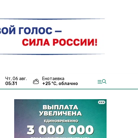
чт, 06 авг.
Енотаевка
05:31
+
25
°С,
облачно