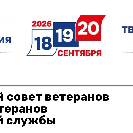
 совет ветеранов
теранов
й службы