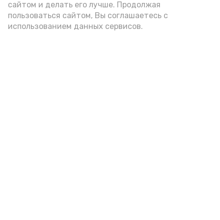
подаётся: лучше выбирать
сайтом и делать его лучше. Продолжая
цельнозерновой, с мукой грубого
пользоваться сайтом, Вы соглашаетесь с
использованием данных сервисов.
помола. Есть икру следует в первой
половине дня. Кстати, полезнее для
здоровья сопроводить такой бутерброд
сочными овощами, свежей зеленью и
отварным яйцом.