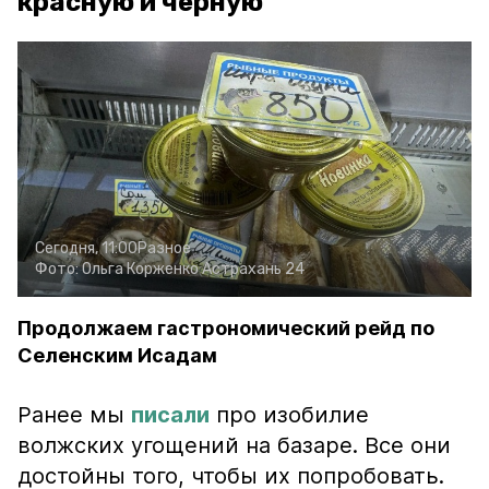
красную и чёрную
Сегодня, 11:00
Разное
Фото:
Ольга Корженко
Астрахань 24
Продолжаем гастрономический рейд по
Селенским Исадам
Ранее мы
писали
про изобилие
волжских угощений на базаре. Все они
достойны того, чтобы их попробовать.