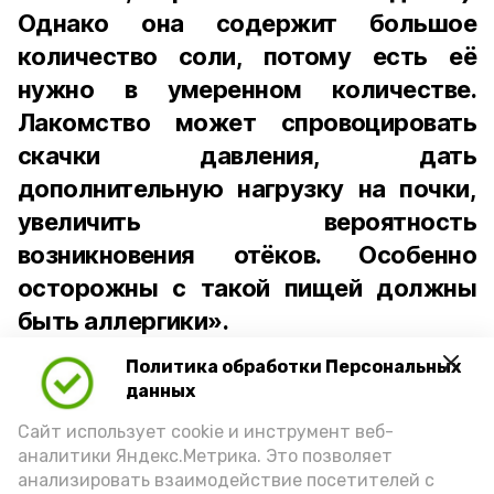
Однако она содержит большое
количество соли, потому есть её
нужно в умеренном количестве.
Лакомство может спровоцировать
скачки давления, дать
дополнительную нагрузку на почки,
увеличить вероятность
возникновения отёков. Особенно
осторожны с такой пищей должны
быть аллергики».
Политика обработки Персональных
Для взрослого человека безопасной
данных
порцией икры считается 30-50 граммов
(2-3 ложки). При этом следует обратить
Сайт использует cookie и инструмент веб-
аналитики Яндекс.Метрика. Это позволяет
внимание на хлеб, с которым она
анализировать взаимодействие посетителей с