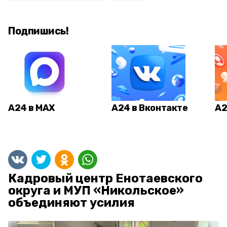
Подпишись!
А24 в MAX
А24 в Вконтакте
А2
Кадровый центр Енотаевского
округа и МУП «Никольское»
объединяют усилия