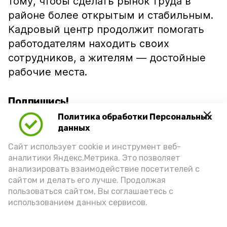
тому, чтобы сделать рынок труда в
районе более открытым и стабильным.
Кадровый центр продолжит помогать
работодателям находить своих
сотрудников, а жителям — достойные
рабочие места.
Подпишись!
Политика обработки Персональных
данных
Сайт использует cookie и инструмент веб-
аналитики Яндекс.Метрика. Это позволяет
анализировать взаимодействие посетителей с
А24 в MAX
А24 в Вконтакте
А2
сайтом и делать его лучше. Продолжая
пользоваться сайтом, Вы соглашаетесь с
использованием данных сервисов.