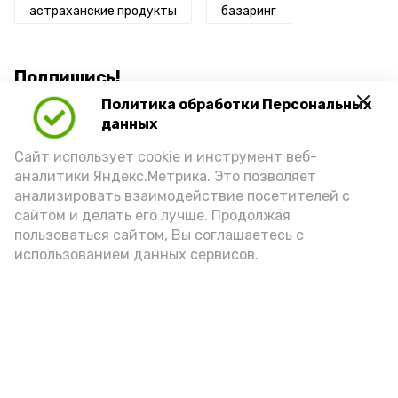
астраханские продукты
базаринг
Подпишись!
Политика обработки Персональных
данных
Сайт использует cookie и инструмент веб-
аналитики Яндекс.Метрика. Это позволяет
анализировать взаимодействие посетителей с
А24 в MAX
А24 в Вконтакте
А2
сайтом и делать его лучше. Продолжая
пользоваться сайтом, Вы соглашаетесь с
использованием данных сервисов.
Астраханцам дали алгоритм
действий при ракетной
опасности