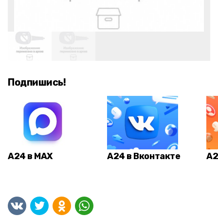
Подпишись!
А24 в MAX
А24 в Вконтакте
А2