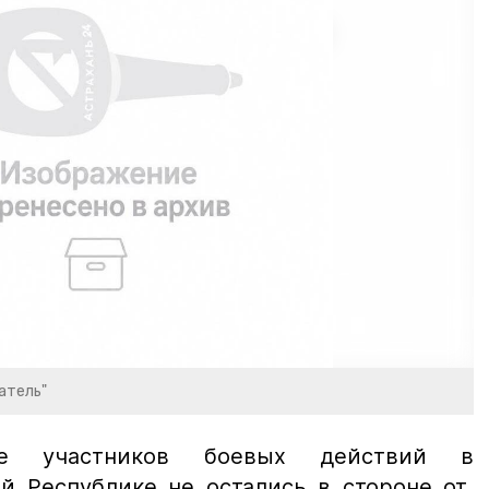
атель"
ние участников боевых действий в
ой Республике не остались в стороне от