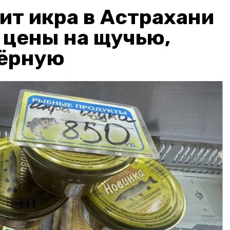
ит икра в Астрахани
: цены на щучью,
чёрную