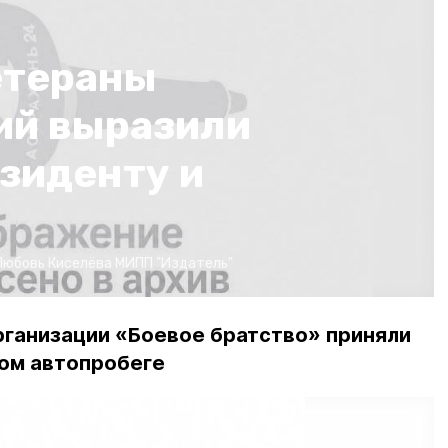
етераны
ий выразили
зиденту и
Любовь Киселёва
МИПП "Издатель"
ганизации «Боевое братство» приняли
ком автопробеге