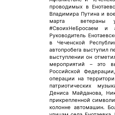
проводимых в Енотаев
Владимира Путина и во
марта ветераны уч
#СвоихНеБросаем и а
Руководитель Енотаевск
в Чеченской Республ
автопробега выступил п
выступлении он отмети
мероприятий – это в
Российской Федерации
операции на территор
патриотических музык
Дениса Майданова, Ни
прикрепленной символик
колонне автомашин. Бо
улицам села Енотаевка.