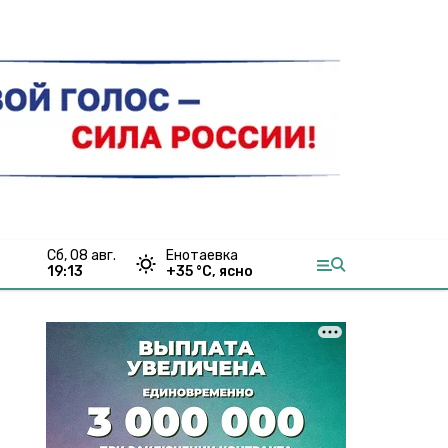
сб, 08 авг.
Енотаевка
19:13
+
35
°С,
ясно