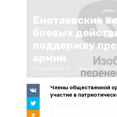
Енотаевские в
боевых действ
поддержку пре
армии
19 марта 2022, 14:18
Общество
Фото:
Члены общественной ор
участие в патриотичес