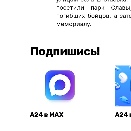
посетили парк Славы
погибших бойцов, а з
мемориалу.
Подпишись!
А24 в MAX
А24 