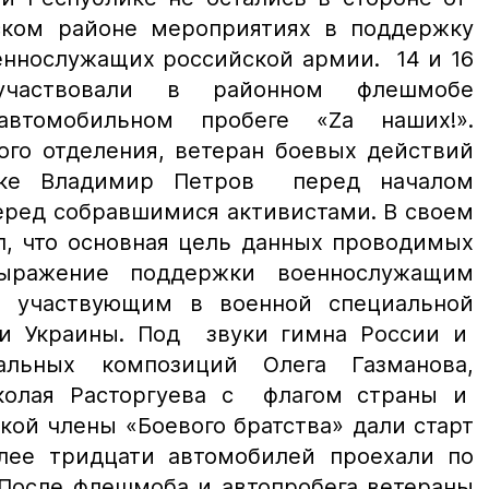
ском районе мероприятиях в поддержку
еннослужащих российской армии. 14 и 16
аствовали в районном флешмобе
втомобильном пробеге «Za наших!».
ого отделения, ветеран боевых действий
ике Владимир Петров перед началом
еред собравшимися активистами. В своем
л, что основная цель данных проводимых
ыражение поддержки военнослужащим
, участвующим в военной специальной
ии Украины. Под звуки гимна России и
альных композиций Олега Газманова,
колая Расторгуева с флагом страны и
ой члены «Боевого братства» дали старт
лее тридцати автомобилей проехали по
 После флешмоба и автопробега ветераны