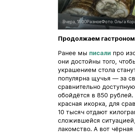
Вчера, 11:00
Разное
Фото:
Ольга Ко
Продолжаем гастроном
Ранее мы
писали
про изо
они достойны того, чтоб
украшением стола стану
популярна щучья — за с
сравнительно доступную 
обойдётся в 850 рублей.
красная икорка, для срав
10 тысяч отдают килогр
сложившейся ситуацией, 
лакомство. А вот чёрная