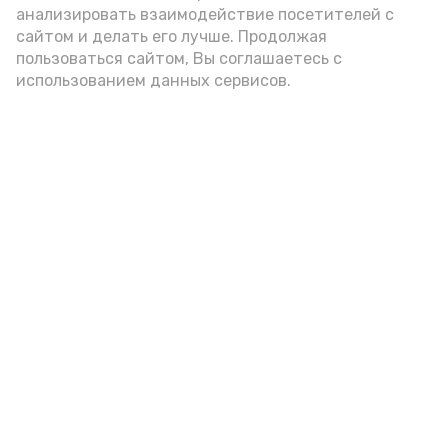
анализировать взаимодействие посетителей с
А24 в MAX
А24 в Вконтакте
А2
сайтом и делать его лучше. Продолжая
пользоваться сайтом, Вы соглашаетесь с
использованием данных сервисов.
Гостей Астраханской области из
Чеченской Республики призвали
соблюдать закон и порядок
6 августа , 16:15
Общество
Фото:
управление пресс-службы и информации