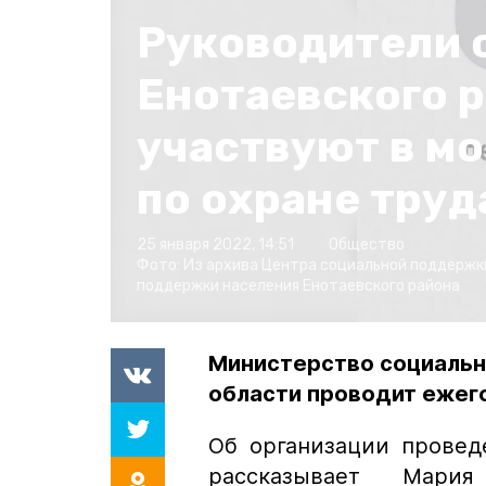
Руководители 
Енотаевского 
участвуют в м
по охране труд
25 января 2022, 14:51
Общество
Фото:
Из архива Центра социальной поддержк
поддержки населения Енотаевского района
Министерство социальн
области проводит ежег
Об организации провед
рассказывает Мария