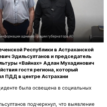
 информации администрации губернатора АО
еченской Республики в Астраханской
евич Эдильсултанов и председатель
льтуры «Вайнах» Адлан Мухадинович
йствия гостя региона, который
л ПДД в центре Астрахани
иденте была освещена в социальных
ьсултанов подчеркнул, что выявление