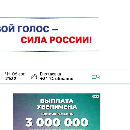
чт, 06 авг.
Енотаевка
21:32
+
31
°С,
облачно