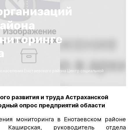
организаций
района
ониторинге
а
и населения Енотаевского района
Центр социальной
ого развития и труда Астраханской
одный опрос предприятий области
ения мониторинга в Енотаевском районе
 Каширская, руководитель отдела