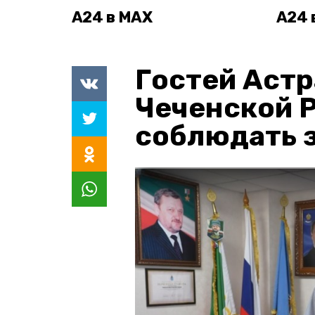
А24 в MAX
А24 
Гостей Астр
Чеченской 
соблюдать з