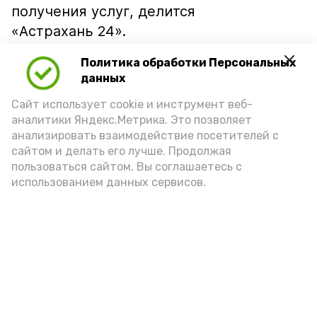
получения услуг, делится
«Астрахань 24».
Опробовать сервис можно по
ссылке
.
Политика обработки Персональных
данных
Подпишись!
Сайт использует cookie и инструмент веб-
аналитики Яндекс.Метрика. Это позволяет
анализировать взаимодействие посетителей с
сайтом и делать его лучше. Продолжая
пользоваться сайтом, Вы соглашаетесь с
использованием данных сервисов.
А24 в MAX
А24 в Вконтакте
А2
В Енотаевском музее прошёл