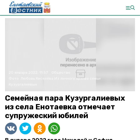
20 января 2022, 11:57
Общество
Фото:
Любовь Киселёва
Из личного архива семьи
Кузургалиевых
Семейная пара Кузургалиевых
из села Енотаевка отмечает
супружеский юбилей