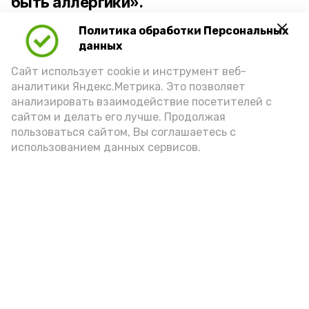
быть аллергики».
Политика обработки Персональных
Для взрослого человека безопасной
данных
порцией икры считается 30-50 граммов
(2-3 ложки). При этом следует обратить
Сайт использует cookie и инструмент веб-
аналитики Яндекс.Метрика. Это позволяет
внимание на хлеб, с которым она
анализировать взаимодействие посетителей с
подаётся: лучше выбирать
сайтом и делать его лучше. Продолжая
цельнозерновой, с мукой грубого
пользоваться сайтом, Вы соглашаетесь с
использованием данных сервисов.
помола. Есть икру следует в первой
половине дня. Кстати, полезнее для
здоровья сопроводить такой бутерброд
сочными овощами, свежей зеленью и
отварным яйцом.