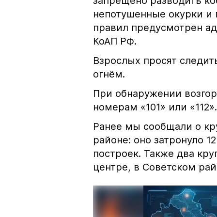
запрещено разводить кос
непотушенные окурки и 
правил предусмотрен ад
КоАП РФ.
Взрослых просят следить
огнём.
При обнаружении возгор
номерам «101» или «112».
Ранее мы сообщали о к
районе: оно затронуло 1
построек. Также два кр
центре, в Советском рай