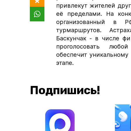
привлекут жителей друг
её пределами. На кон
организованный в Р
турмаршрутов. Астр
Баскунчак - в числе ф
проголосовать любо
обеспечит уникальному
этапе.
Подпишись!