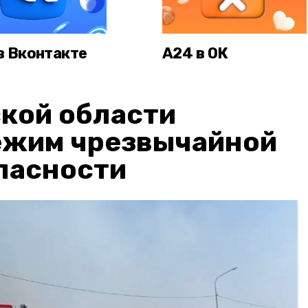
в Вконтакте
А24 в ОК
кой области
ежим чрезвычайной
пасности