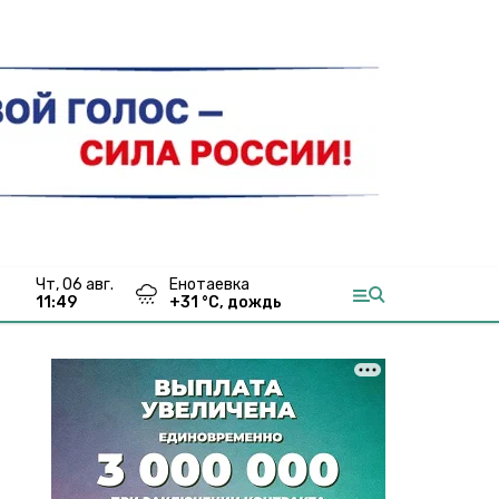
чт, 06 авг.
Енотаевка
11:49
+
31
°С,
дождь