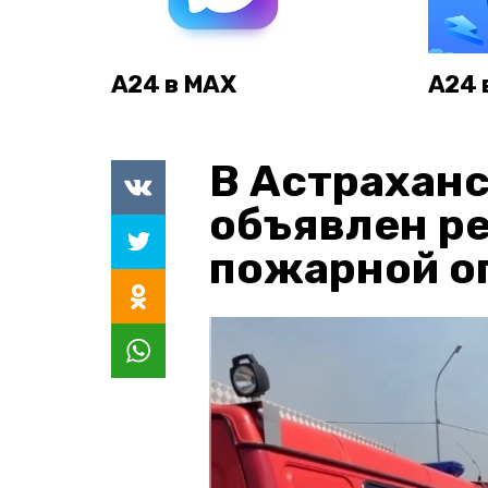
А24 в MAX
А24 
В Астраханс
объявлен р
пожарной о