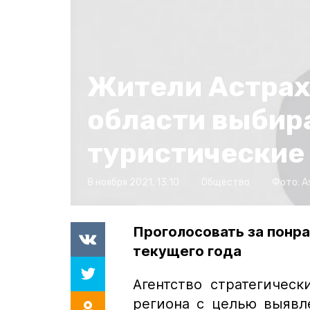
Жители Астрах
области выбир
туристические
8 ноября 2021, 13:10
Общество
Фото:
A
Проголосовать за понр
текущего года
Агентство стратегичес
региона с целью выявл