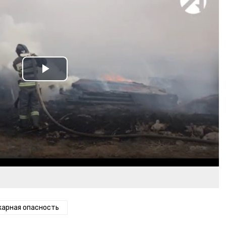
Play
Video
арная опасность