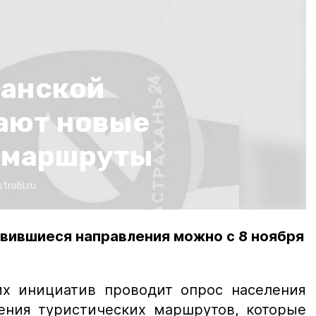
анской
ают новые
 маршруты
strobl.ru
авившиеся направления можно с 8 ноября
ких инициатив проводит опрос населения
ения туристических маршрутов, которые