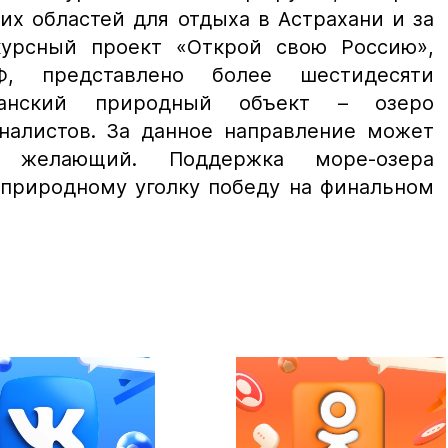
их областей для отдыха в Астрахани и за
курсный проект «Открой свою Россию»,
Ф, представлено более шестидесяти
аханский природный объект – озеро
иналистов. За данное направление может
й желающий. Поддержка море-озера
 природному уголку победу на финальном