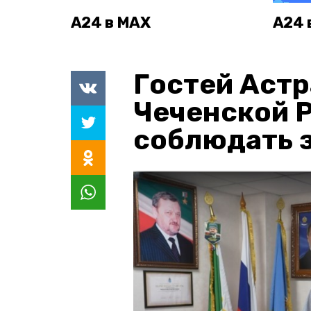
А24 в MAX
А24 
Гостей Астр
Чеченской 
соблюдать з