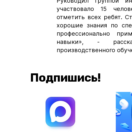
Руководил группой и
участвовало 15 челов
отметить всех ребят. 
хорошие знания по сп
профессионально при
навыки»,
- расск
производственного обуч
Подпишись!