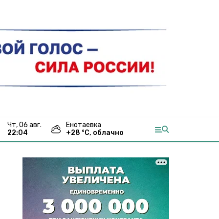
чт, 06 авг.
Енотаевка
22:04
+
28
°С,
облачно