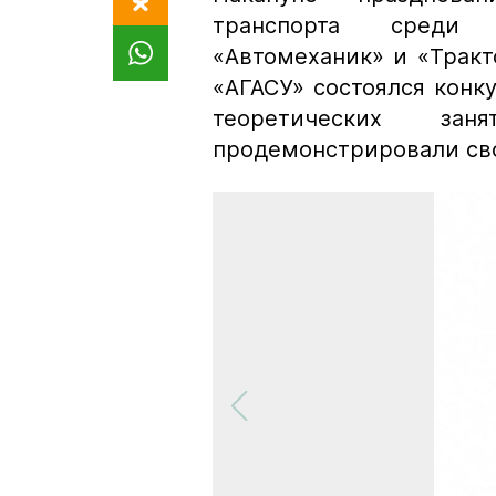
транспорта среди 
«Автомеханик» и «Трак
«АГАСУ» состоялся конк
теоретических за
продемонстрировали сво