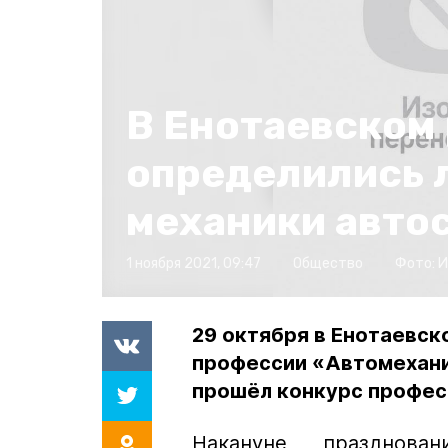
В Енотаевском
определились 
механики авто
1 ноября 2021, 09:47
Общество
Фото:
И
29 октября в Енотаевск
профессии «Автомехани
прошёл конкурс профес
Накануне празднова