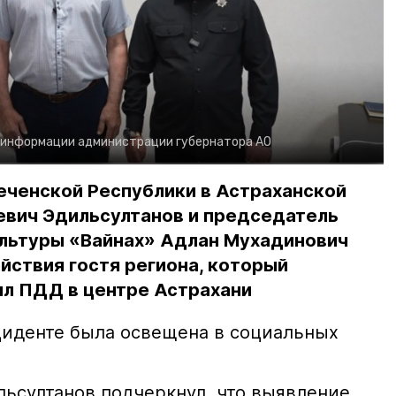
 информации администрации губернатора АО
еченской Республики в Астраханской
евич Эдильсултанов и председатель
льтуры «Вайнах» Адлан Мухадинович
йствия гостя региона, который
л ПДД в центре Астрахани
иденте была освещена в социальных
ьсултанов подчеркнул, что выявление