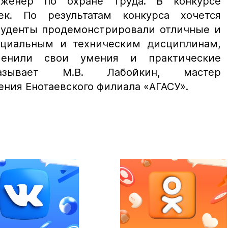
нженер по охране труда. В конкурсе
ек. По результатам конкурса хочется
Студенты продемонстрировали отличные и
ециальным и техническим дисциплинам,
менили свои умения и практические
азывает М.В. Лабойкин, мастер
ения Енотаевского филиала «АГАСУ».