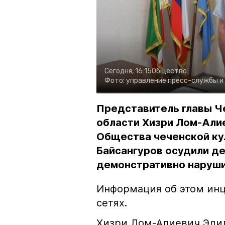
Сегодня, 16:15
Общество
Фото:
управление пресс-службы и
Представитель главы Ч
области Хизри Лом-Али
Общества чеченской ку
Байсангуров осудили де
демонстративно наруши
Информация об этом инц
сетях.
Хизри Лом-Алиевич Эдил