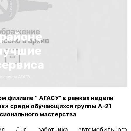
 районе
лучшие
сервиса
з архива АГАСУ
ом филиале " АГАСУ" в рамках недели
к» среди обучающихся группы А-21
сионального мастерства
ния Дня работника автомобильного