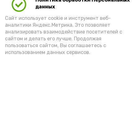
Для взрослого человека безопасной
данных
порцией икры считается 30-50 граммов
(2-3 ложки). При этом следует обратить
Сайт использует cookie и инструмент веб-
аналитики Яндекс.Метрика. Это позволяет
внимание на хлеб, с которым она
анализировать взаимодействие посетителей с
подаётся: лучше выбирать
сайтом и делать его лучше. Продолжая
цельнозерновой, с мукой грубого
пользоваться сайтом, Вы соглашаетесь с
использованием данных сервисов.
помола. Есть икру следует в первой
половине дня. Кстати, полезнее для
здоровья сопроводить такой бутерброд
сочными овощами, свежей зеленью и
отварным яйцом.