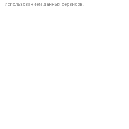
использованием данных сервисов.
Астраханцам дали алгоритм
действий при ракетной
опасности
Вчера, 14:00
Безопасность
Фото:
Астрахань 24