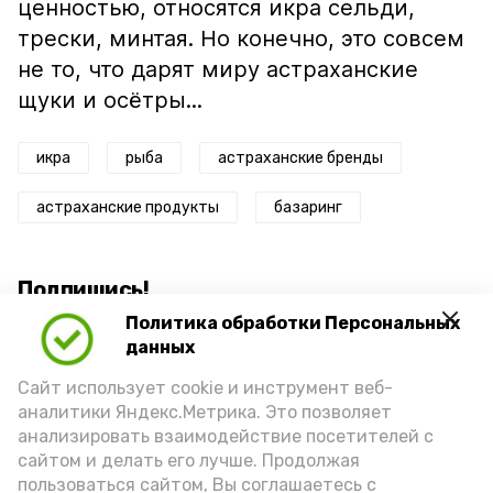
ценностью, относятся икра сельди,
трески, минтая. Но конечно, это совсем
не то, что дарят миру астраханские
щуки и осётры...
икра
рыба
астраханские бренды
астраханские продукты
базаринг
Подпишись!
Политика обработки Персональных
данных
Сайт использует cookie и инструмент веб-
аналитики Яндекс.Метрика. Это позволяет
анализировать взаимодействие посетителей с
А24 в MAX
А24 в Вконтакте
А2
сайтом и делать его лучше. Продолжая
пользоваться сайтом, Вы соглашаетесь с