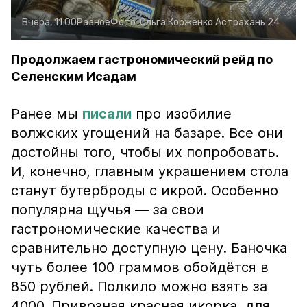
Вчера, 11:00
Разное
Фото:
Ольга Корженко
Астрахань 24
Продолжаем гастрономический рейд по
Селенским Исадам
Ранее мы
писали
про изобилие
волжских угощений на базаре. Все они
достойны того, чтобы их попробовать.
И, конечно, главным украшением стола
станут бутерброды с икрой. Особенно
популярна щучья — за свои
гастрономические качества и
сравнительно доступную цену. Баночка
чуть более 100 граммов обойдётся в
850 рублей. Полкило можно взять за
4000. Привозная красная икорка, для