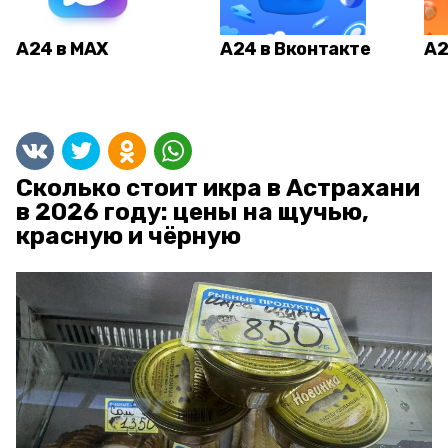
А24 в MAX
А24 в Вконтакте
А2
Сколько стоит икра в Астрахани
в 2026 году: цены на щучью,
красную и чёрную