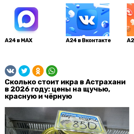
А24 в MAX
А24 в Вконтакте
А2
Сколько стоит икра в Астрахани
в 2026 году: цены на щучью,
красную и чёрную