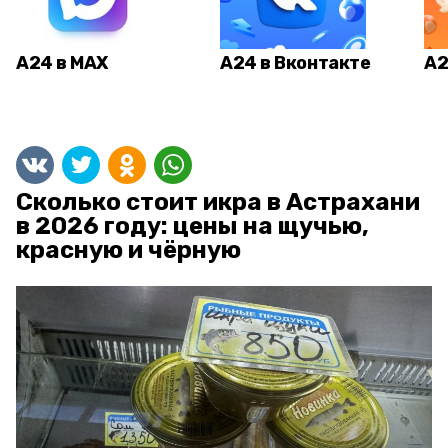
А24 в MAX
А24 в Вконтакте
А2
Сколько стоит икра в Астрахани
в 2026 году: цены на щучью,
красную и чёрную