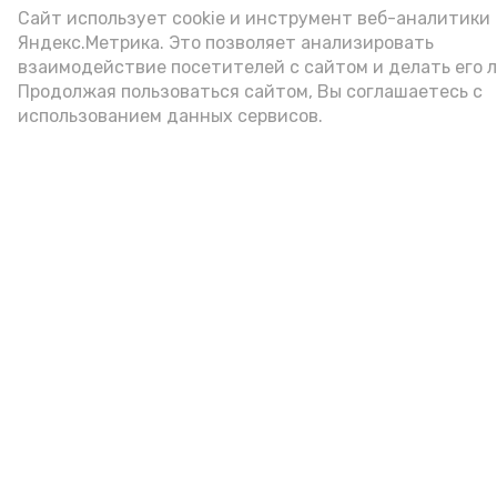
Сайт использует cookie и инструмент веб-аналитики
ценностью, относятся икра сельди,
Яндекс.Метрика. Это позволяет анализировать
трески, минтая. Но конечно, это совсем
взаимодействие посетителей с сайтом и делать его 
не то, что дарят миру астраханские
Продолжая пользоваться сайтом, Вы соглашаетесь с
щуки и осётры...
использованием данных сервисов.
икра
рыба
астраханские бренды
астраханские продукты
базаринг
Подпишись!
А24 в MAX
А24 в Вконтакте
А2