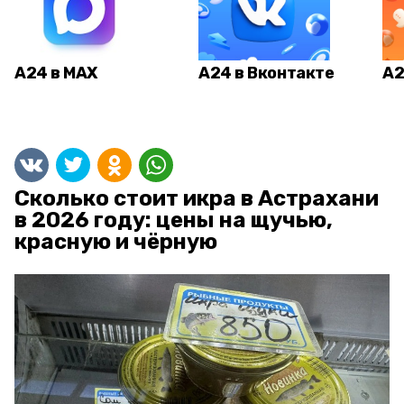
А24 в MAX
А24 в Вконтакте
А2
Сколько стоит икра в Астрахани
в 2026 году: цены на щучью,
красную и чёрную