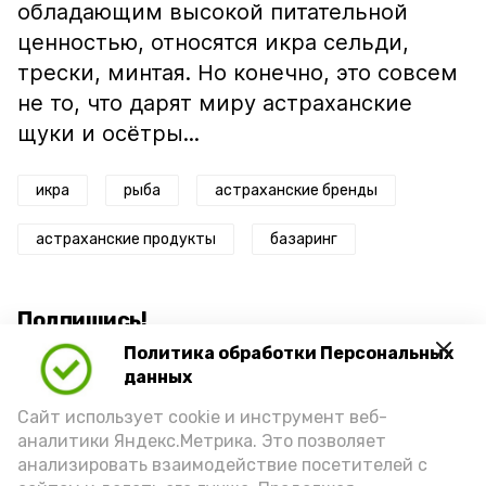
обладающим высокой питательной
ценностью, относятся икра сельди,
трески, минтая. Но конечно, это совсем
не то, что дарят миру астраханские
щуки и осётры...
икра
рыба
астраханские бренды
астраханские продукты
базаринг
Подпишись!
Политика обработки Персональных
данных
Сайт использует cookie и инструмент веб-
аналитики Яндекс.Метрика. Это позволяет
анализировать взаимодействие посетителей с
А24 в MAX
А24 в Вконтакте
А2