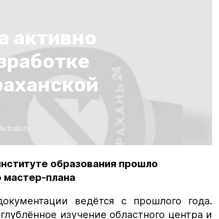
а активно
зработке
раханской
Astrobl.ru
институте образования прошло
 мастер-плана
документации ведётся с прошлого года.
глублённое изучение областного центра и