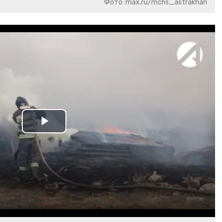
Фото: max.ru/mchs_astrakhan
Play
Video