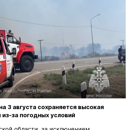
о:
max.ru/mchs_astrakhan
на 3 августа сохраняется высокая
 из-за погодных условий
ской области, за исключением