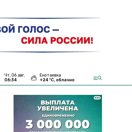
чт, 06 авг.
Енотаевка
06:34
+
24
°С,
облачно