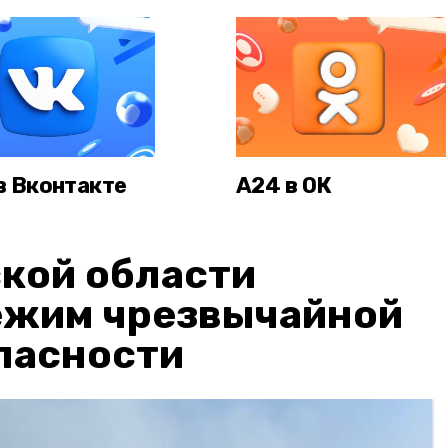
в Вконтакте
А24 в ОК
кой области
ежим чрезвычайной
пасности