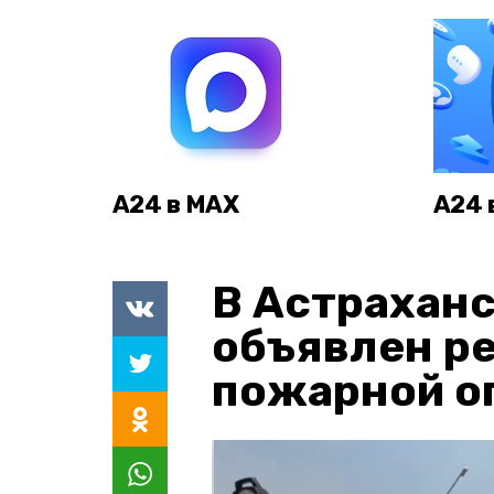
А24 в MAX
А24 
В Астраханс
объявлен р
пожарной о