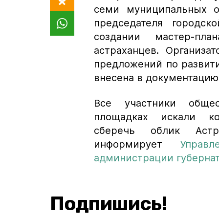
семи муниципальных об
председателя городск
создании мастер-пл
астраханцев. Организа
предложений по развит
внесена в документацию
Все участники обще
площадках искали к
сберечь облик Астр
информирует
Управ
администрации губернат
Подпишись!