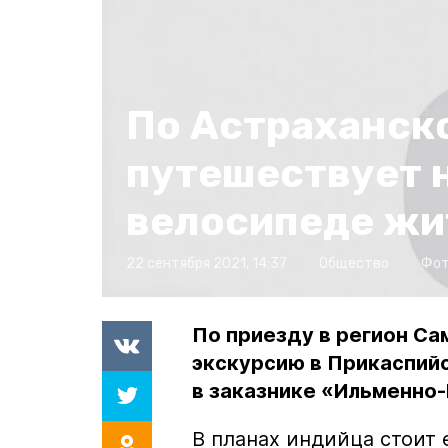
По Астраханск
путешествует 
велосипеде жи
22 сентября 2021, 14:37
Общество
Фот
По приезду в регион Са
экскурсию в Прикаспий
в заказнике «Ильменно
В планах индийца стоит 