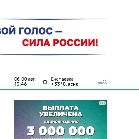
сб, 08 авг.
Енотаевка
10:46
+
33
°С,
ясно