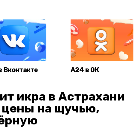
в Вконтакте
А24 в ОК
ит икра в Астрахани
: цены на щучью,
чёрную