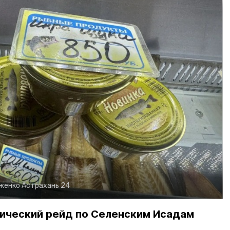
рженко
Астрахань 24
ический рейд по Селенским Исадам