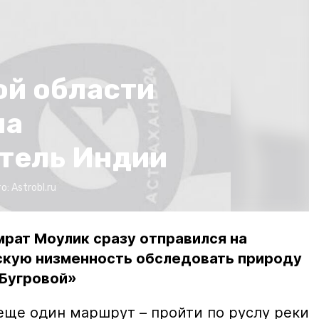
ой области
на
тель Индии
о:
Astrobl.ru
мрат Моулик сразу отправился на
скую низменность обследовать природу
-Бугровой»
еще один маршрут – пройти по руслу реки