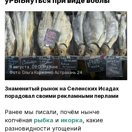
уРЫБнуться при виде воблы
8 августа , 09:00
Разное
Фото:
Ольга Корженко
Астрахань 24
Знаменитый рынок на Селенских Исадах
порадовал своими рекламными перлами
Ранее мы писали, почём нынче
копчёная
рыбка
и
икорка
, какие
разновидности угощений