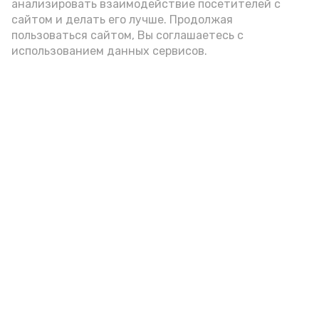
анализировать взаимодействие посетителей с
сайтом и делать его лучше. Продолжая
пользоваться сайтом, Вы соглашаетесь с
использованием данных сервисов.
Фото: Ольга Корженко Астрахань 24
Как объяснили продавцы, воблу берут
охотно: уж больно хороша на вкус. К
тому же её удобно транспортировать,
она долго не портится. А это
немаловажно: рыбка, особенно с такими
бодрыми «аффирмациями», станет