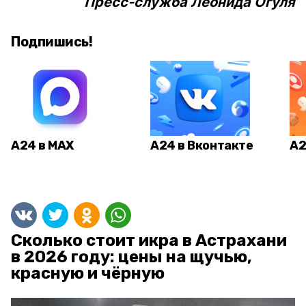
Пресс-служба Леонида Огуля
Подпишись!
А24 в MAX
А24 в Вконтакте
А2
Сколько стоит икра в Астрахани
в 2026 году: цены на щучью,
красную и чёрную