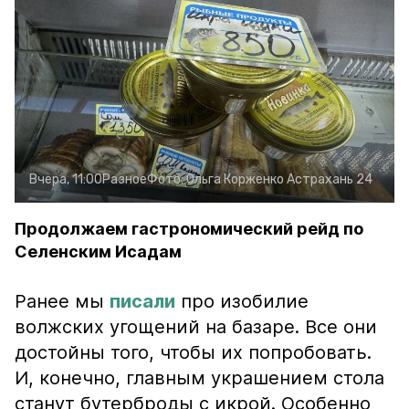
Вчера, 11:00
Разное
Фото:
Ольга Корженко
Астрахань 24
Продолжаем гастрономический рейд по
Селенским Исадам
Ранее мы
писали
про изобилие
волжских угощений на базаре. Все они
достойны того, чтобы их попробовать.
И, конечно, главным украшением стола
станут бутерброды с икрой. Особенно