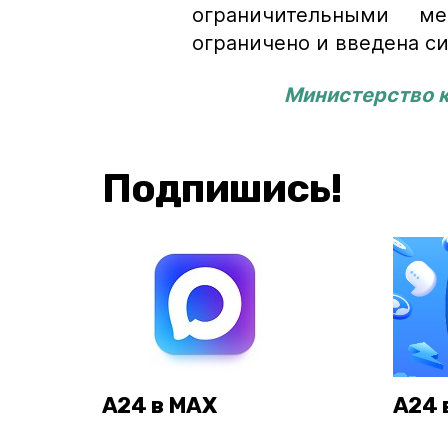
ограничительными м
ограничено и введена с
Министерство к
Подпишись!
А24 в MAX
А24 