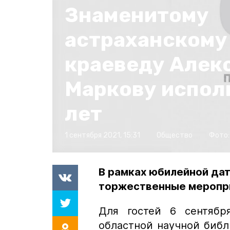
Знаменитому
астраханскому
краеведу Алек
Маркову испол
лет
1 сентября 2021, 15:31
Общество
Фото
В рамках юбилейной дат
торжественные меропр
Для гостей 6 сентябр
областной научной библ