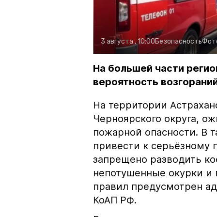
3 августа , 10:00
Безопасность
Фот
На большей части регио
вероятность возгораний
На территории Астрахан
Черноярского округа, о
пожарной опасности. В 
привести к серьёзному 
запрещено разводить кос
непотушенные окурки и 
правил предусмотрен ад
КоАП РФ.