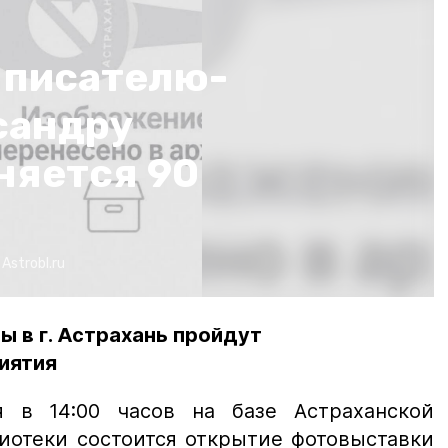
 писателю-
сандру
няется 90
:
Astrobl.ru
ы в г. Астрахань пройдут
иятия
я в 14:00 часов на базе Астраханской
иотеки состоится открытие фотовыставки