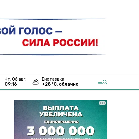
чт, 06 авг.
Енотаевка
09:16
+
28
°С,
облачно