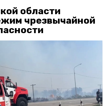
кой области
ежим чрезвычайной
пасности