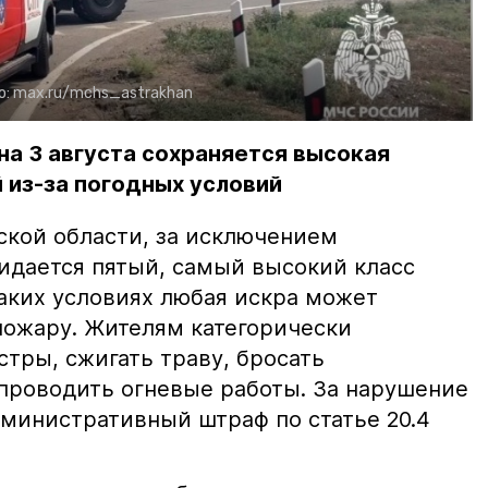
о:
max.ru/mchs_astrakhan
на 3 августа сохраняется высокая
 из-за погодных условий
ской области, за исключением
жидается пятый, самый высокий класс
таких условиях любая искра может
пожару. Жителям категорически
тры, сжигать траву, бросать
проводить огневые работы. За нарушение
министративный штраф по статье 20.4