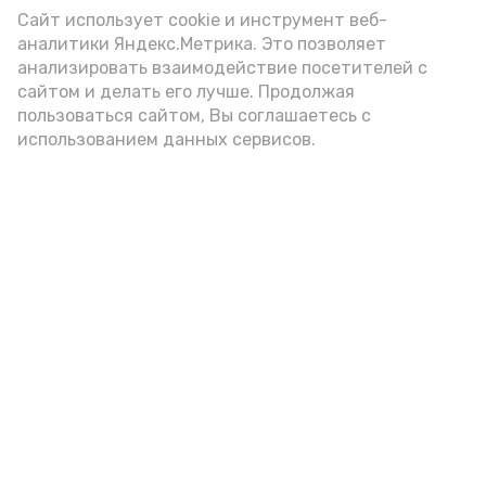
(2-3 ложки). При этом следует обратить
Сайт использует cookie и инструмент веб-
аналитики Яндекс.Метрика. Это позволяет
внимание на хлеб, с которым она
анализировать взаимодействие посетителей с
подаётся: лучше выбирать
сайтом и делать его лучше. Продолжая
цельнозерновой, с мукой грубого
пользоваться сайтом, Вы соглашаетесь с
использованием данных сервисов.
помола. Есть икру следует в первой
половине дня. Кстати, полезнее для
здоровья сопроводить такой бутерброд
сочными овощами, свежей зеленью и
отварным яйцом.