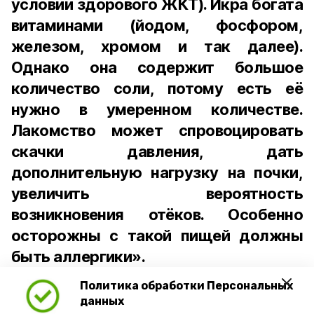
условии здорового ЖКТ). Икра богата
витаминами (йодом, фосфором,
железом, хромом и так далее).
Однако она содержит большое
количество соли, потому есть её
нужно в умеренном количестве.
Лакомство может спровоцировать
скачки давления, дать
дополнительную нагрузку на почки,
увеличить вероятность
возникновения отёков. Особенно
осторожны с такой пищей должны
быть аллергики».
Политика обработки Персональных
Для взрослого человека безопасной
данных
порцией икры считается 30-50 граммов