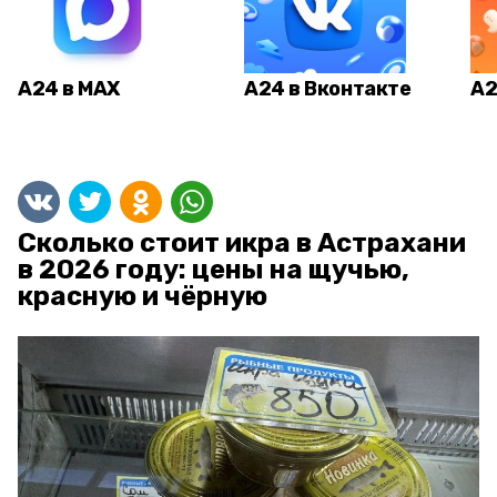
А24 в MAX
А24 в Вконтакте
А2
Сколько стоит икра в Астрахани
в 2026 году: цены на щучью,
красную и чёрную