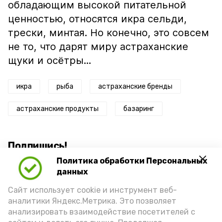
обладающим высокой питательной
ценностью, относятся икра сельди,
трески, минтая. Но конечно, это совсем
не то, что дарят миру астраханские
щуки и осётры...
икра
рыба
астраханские бренды
астраханские продукты
базаринг
Подпишись!
Политика обработки Персональных
данных
Сайт использует cookie и инструмент веб-
аналитики Яндекс.Метрика. Это позволяет
анализировать взаимодействие посетителей с
А24 в MAX
А24 в Вконтакте
А2