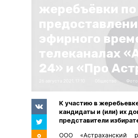
жеребъёвки по
предоставлени
эфирного врем
телеканалах «
24» и «Про Аст
26 августа 2021, 17:10
Общество
Фото
К участию в жеребьевк
кандидаты и (или) их д
представители избират
ООО «Астраханский р