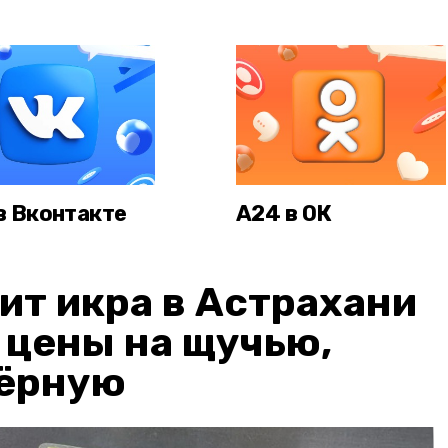
в Вконтакте
А24 в ОК
ит икра в Астрахани
: цены на щучью,
чёрную