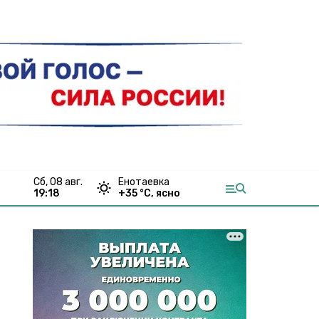
сб, 08 авг.
Енотаевка
19:18
+
35
°С,
ясно