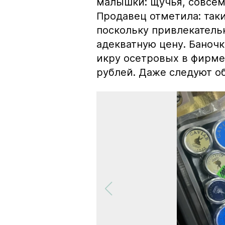
малышки: щучья, совсем
Продавец отметила: так
поскольку привлекатель
адекватную цену. Баноч
икру осетровых в фирме
рублей. Даже следуют об