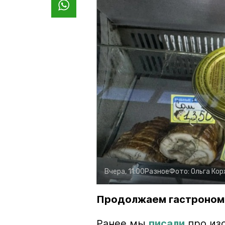
Вчера, 11:00
Разное
Фото:
Ольга Ко
Продолжаем гастроном
Ранее мы
писали
про изо