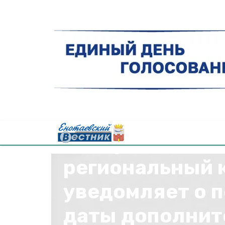
«Астраханский
региональный 
уведомляет о 
даты дополнит