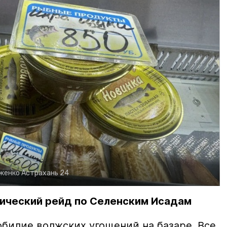
рженко
Астрахань 24
ический рейд по Селенским Исадам
билие волжских угощений на базаре. Все