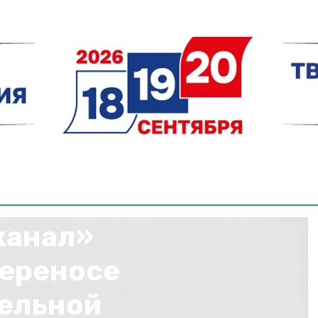
канал»
переносе
ельной