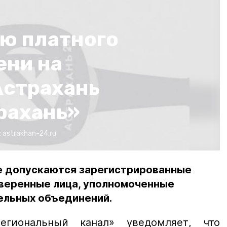
ю платного
ени на
Астрахань
рахань»
:
astrakhan-24.ru
е допускаются зарегистрированные
оверенные лица, уполномоченные
ельных объединений.
егиональный канал» уведомляет, что