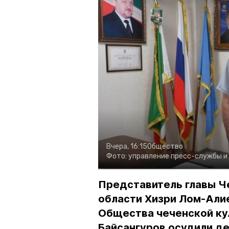
Вчера, 16:15
Общество
Фото:
управление пресс-службы и
Представитель главы Ч
области Хизри Лом-Али
Общества чеченской ку
Байсангуров осудили де