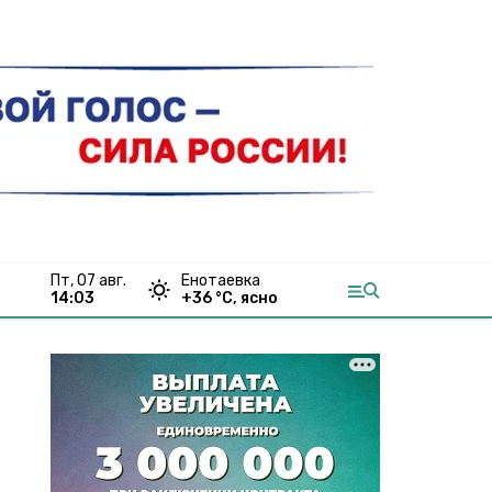
пт, 07 авг.
Енотаевка
14:03
+
36
°С,
ясно