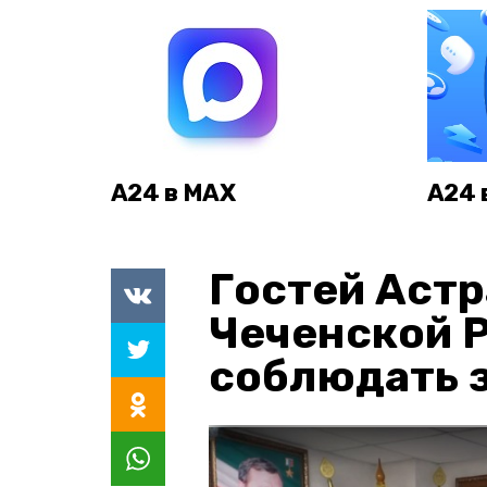
А24 в MAX
А24 
Гостей Астр
Чеченской 
соблюдать з