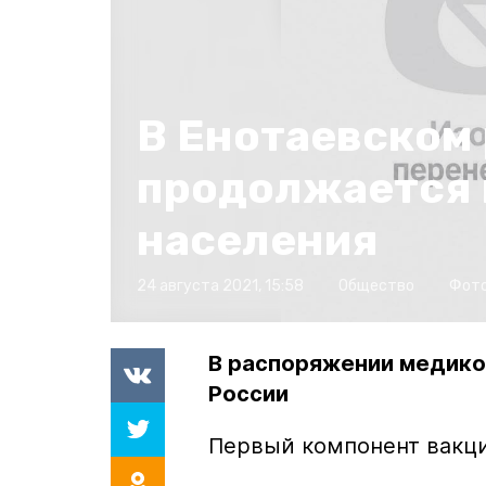
В Енотаевском
продолжается 
населения
24 августа 2021, 15:58
Общество
Фот
В распоряжении медиков
России
Первый компонент вакци