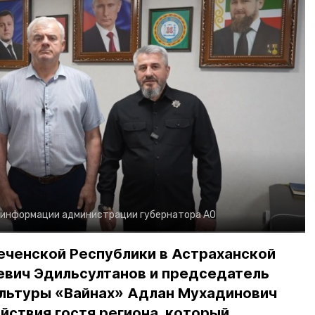
 информации администрации губернатора АО
еченской Республики в Астраханской
евич Эдильсултанов и председатель
льтуры «Вайнах» Адлан Мухадинович
йствия гостя региона, который