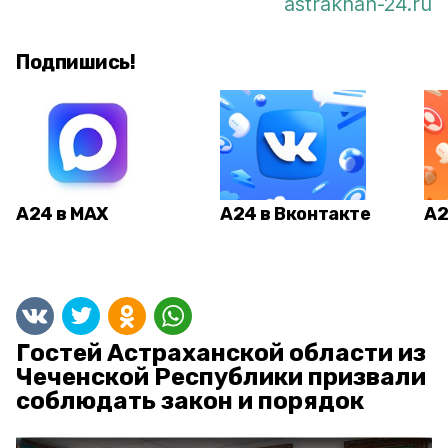
astrakhan-24.ru
Подпишись!
А24 в MAX
А24 в Вконтакте
А2
Гостей Астраханской области из
Чеченской Республики призвали
соблюдать закон и порядок