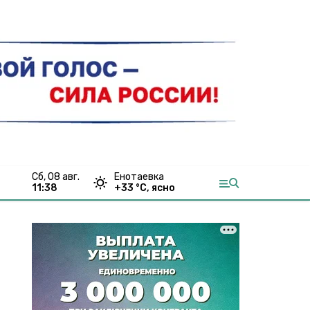
сб, 08 авг.
Енотаевка
11:38
+
33
°С,
ясно