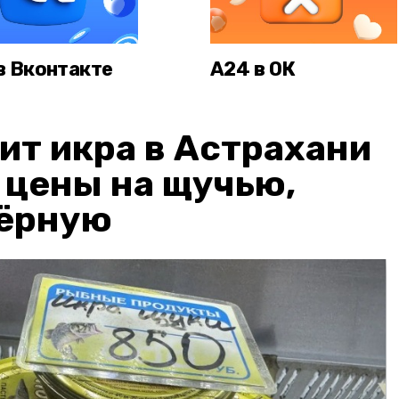
в Вконтакте
А24 в ОК
ит икра в Астрахани
: цены на щучью,
чёрную