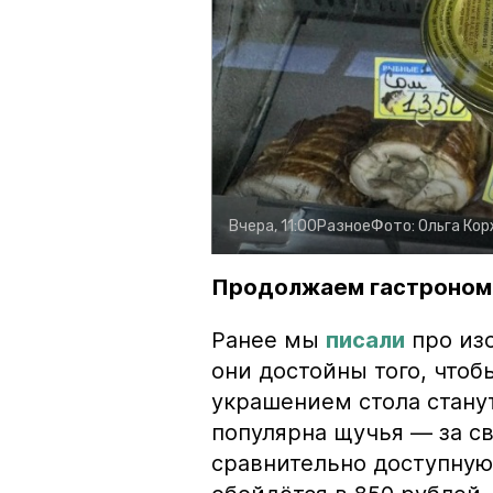
Вчера, 11:00
Разное
Фото:
Ольга Ко
Продолжаем гастроном
Ранее мы
писали
про изо
они достойны того, чтоб
украшением стола стану
популярна щучья — за с
сравнительно доступную 