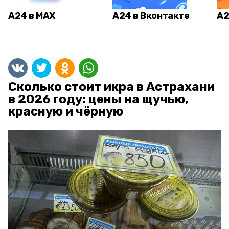
А24 в MAX
А24 в Вконтакте
А2
Сколько стоит икра в Астрахани
в 2026 году: цены на щучью,
красную и чёрную