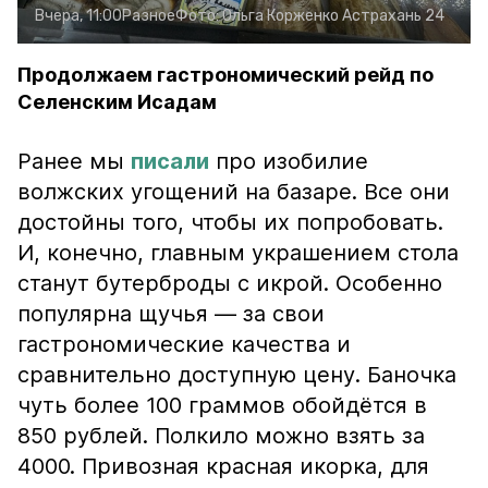
Вчера, 11:00
Разное
Фото:
Ольга Корженко
Астрахань 24
Продолжаем гастрономический рейд по
Селенским Исадам
Ранее мы
писали
про изобилие
волжских угощений на базаре. Все они
достойны того, чтобы их попробовать.
И, конечно, главным украшением стола
станут бутерброды с икрой. Особенно
популярна щучья — за свои
гастрономические качества и
сравнительно доступную цену. Баночка
чуть более 100 граммов обойдётся в
850 рублей. Полкило можно взять за
4000. Привозная красная икорка, для