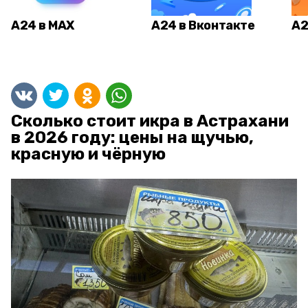
А24 в MAX
А24 в Вконтакте
А2
Сколько стоит икра в Астрахани
в 2026 году: цены на щучью,
красную и чёрную