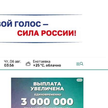
чт, 06 авг.
Енотаевка
03:56
+
25
°С,
облачно