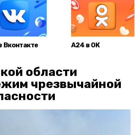
в Вконтакте
А24 в ОК
кой области
ежим чрезвычайной
пасности