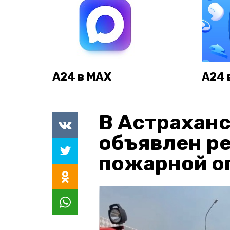
А24 в MAX
А24 
В Астраханс
объявлен р
пожарной о