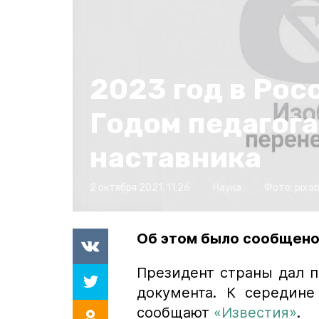
2023 год в Рос
Годом педагога
наставника
2 октября 2021, 11:26
Наука
Фото:
pixa
Об этом было сообщено 
Президент страны дал п
документа. К середине
сообщают
«Известия»
.