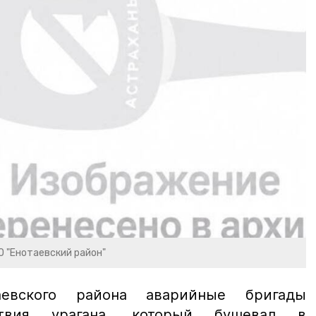
О "Енотаевский район"
аевского района аварийные бригады
ствия урагана, который бушевал в