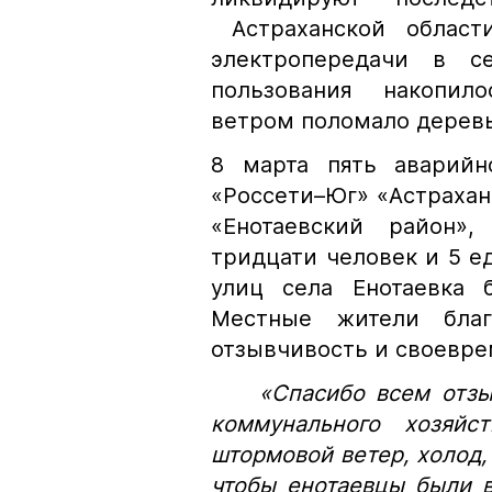
Астраханской област
электропередачи в с
пользования накопило
ветром поломало деревь
8 марта пять аварий
«Россети–Юг» «Астраха
«Енотаевский район»
тридцати человек и 5 е
улиц села Енотаевка 
Местные жители благ
отзывчивость и своевр
«Спасибо всем отзывч
коммунального хозяйст
штормовой ветер, холод,
чтобы енотаевцы были в