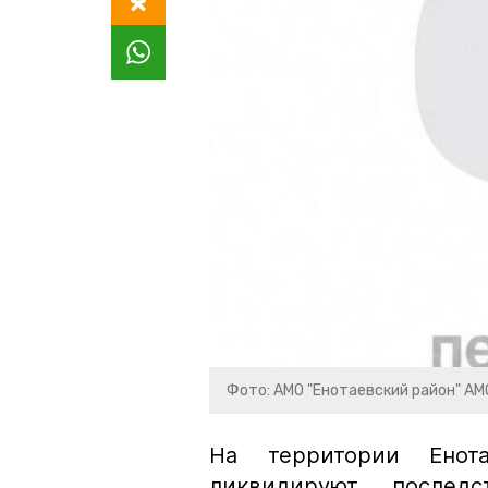
Фото: АМО "Енотаевский район" АМ
На территории Енот
ликвидируют послед