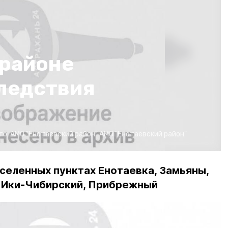
 районе
ледствия
то:
АМО "Енотаевский район"
АМО "Енотаевский район"
селенных пунктах Енотаевка, Замьяны,
, Ики-Чибирский, Прибрежный