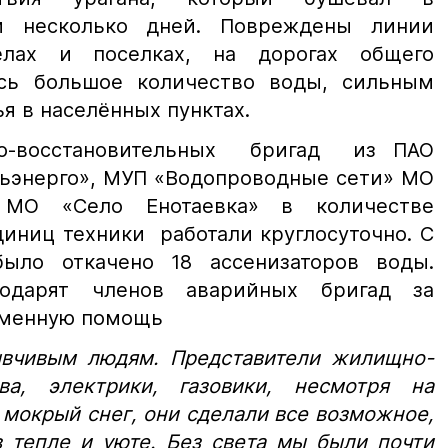
и несколько дней. Повреждены линии
елах и поселках, на дорогах общего
сь большое количество воды, сильным
я в населённых пунктах.
но-восстановительных бригад из ПАО
ньэнерго», МУП «Водопроводные сети» МО
, МО «Село Енотаевка» в количестве
диниц техники работали круглосуточно. С
было откачено 18 ассенизаторов воды.
одарят членов аварийных бригад за
еменную помощь
ивым людям. Представители жилищно-
ва, электрики, газовики, несмотря на
 мокрый снег, они сделали все возможное,
 тепле и уюте. Без света мы были почти