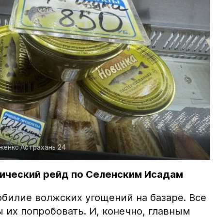
рженко
Астрахань 24
ический рейд по Селенским Исадам
билие волжских угощений на базаре. Все
ы их попробовать. И, конечно, главным