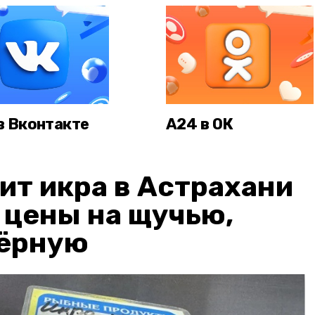
в Вконтакте
А24 в ОК
ит икра в Астрахани
: цены на щучью,
чёрную