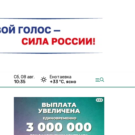
сб, 08 авг.
Енотаевка
10:35
+
33
°С,
ясно