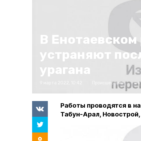
В Енотаевском
устраняют пос
урагана
9 марта 2022, 10:42
Происшествия
Фо
Работы проводятся в на
Табун-Арал, Новострой