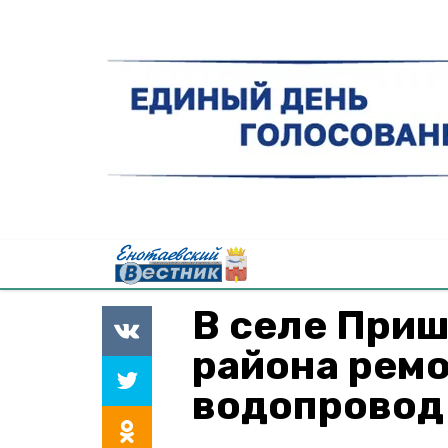
В селе Приш
района рем
водопровод