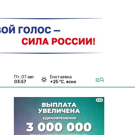
пт, 07 авг.
Енотаевка
03:57
+
25
°С,
ясно