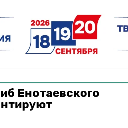
иб Енотаевского
онтируют