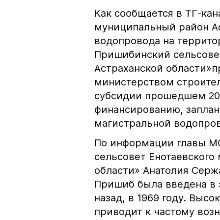
Как сообщается в ТГ-ка
муниципальный район Ас
водопровода на террито
Пришибинский сельсовет
Астраханской области»п
министерством строител
субсидии прошедшем 202
финансированию, запла
магистральной водопро
По информации главы М
сельсовет Енотаевского
области» Анатолия Серж
Пришиб была введена в 
назад, в 1969 году. Выс
приводит к частому во