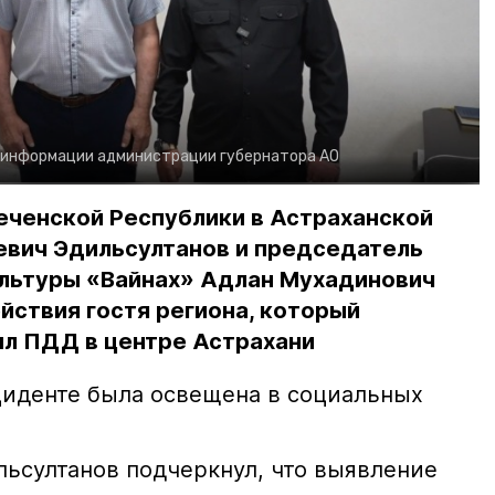
 информации администрации губернатора АО
еченской Республики в Астраханской
евич Эдильсултанов и председатель
льтуры «Вайнах» Адлан Мухадинович
йствия гостя региона, который
л ПДД в центре Астрахани
иденте была освещена в социальных
ьсултанов подчеркнул, что выявление