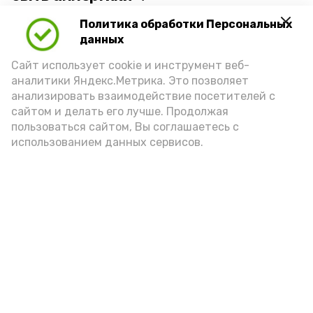
Политика обработки Персональных
Для взрослого человека безопасной
данных
порцией икры считается 30-50 граммов
(2-3 ложки). При этом следует обратить
Сайт использует cookie и инструмент веб-
аналитики Яндекс.Метрика. Это позволяет
внимание на хлеб, с которым она
анализировать взаимодействие посетителей с
подаётся: лучше выбирать
сайтом и делать его лучше. Продолжая
цельнозерновой, с мукой грубого
пользоваться сайтом, Вы соглашаетесь с
использованием данных сервисов.
помола. Есть икру следует в первой
половине дня. Кстати, полезнее для
здоровья сопроводить такой бутерброд
сочными овощами, свежей зеленью и
отварным яйцом.