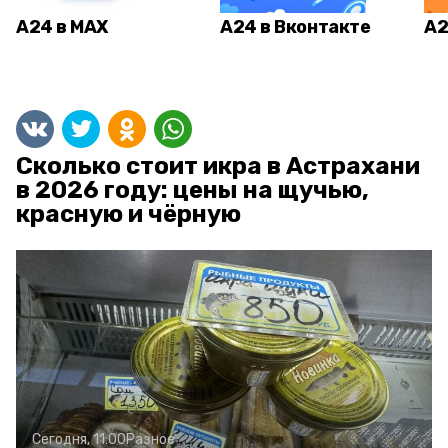
А24 в MAX
А24 в Вконтакте
А2
Сколько стоит икра в Астрахани
в 2026 году: цены на щучью,
красную и чёрную
Сегодня, 11:00
Разное