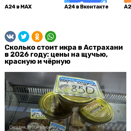
А24 в MAX
А24 в Вконтакте
А2
Сколько стоит икра в Астрахани
в 2026 году: цены на щучью,
красную и чёрную
Сегодня, 11:00
Разное