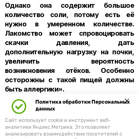
Однако она содержит большое
количество соли, потому есть её
нужно в умеренном количестве.
Лакомство может спровоцировать
скачки давления, дать
дополнительную нагрузку на почки,
увеличить вероятность
возникновения отёков. Особенно
осторожны с такой пищей должны
быть аллергики».
Политика обработки Персональных
Для взрослого человека безопасной
данных
порцией икры считается 30-50 граммов
(2-3 ложки). При этом следует обратить
Сайт использует cookie и инструмент веб-
аналитики Яндекс.Метрика. Это позволяет
внимание на хлеб, с которым она
анализировать взаимодействие посетителей с
подаётся: лучше выбирать