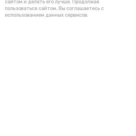
сайтом и делать его лучше. Продолжая
цельнозерновой, с мукой грубого
пользоваться сайтом, Вы соглашаетесь с
использованием данных сервисов.
помола. Есть икру следует в первой
половине дня. Кстати, полезнее для
здоровья сопроводить такой бутерброд
сочными овощами, свежей зеленью и
отварным яйцом.