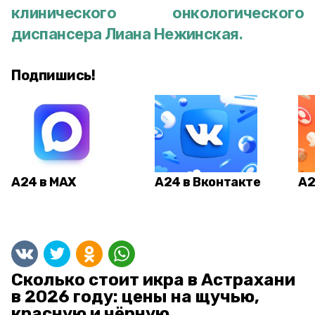
клинического онкологического
диспансера Лиана Нежинская.
Подпишись!
А24 в MAX
А24 в Вконтакте
А2
Сколько стоит икра в Астрахани
в 2026 году: цены на щучью,
красную и чёрную