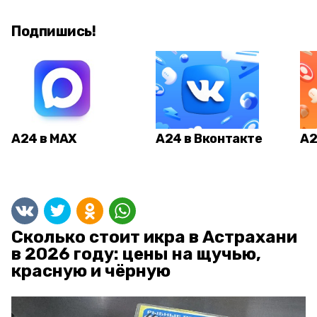
Подпишись!
А24 в MAX
А24 в Вконтакте
А2
Сколько стоит икра в Астрахани
в 2026 году: цены на щучью,
красную и чёрную