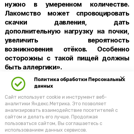
нужно в умеренном количестве.
Лакомство может спровоцировать
скачки давления, дать
дополнительную нагрузку на почки,
увеличить вероятность
возникновения отёков. Особенно
осторожны с такой пищей должны
быть аллергики».
Политика обработки Персональных
Для взрослого человека безопасной
данных
порцией икры считается 30-50 граммов
(2-3 ложки). При этом следует обратить
Сайт использует cookie и инструмент веб-
аналитики Яндекс.Метрика. Это позволяет
внимание на хлеб, с которым она
анализировать взаимодействие посетителей с
подаётся: лучше выбирать
сайтом и делать его лучше. Продолжая
цельнозерновой, с мукой грубого
пользоваться сайтом, Вы соглашаетесь с
использованием данных сервисов.
помола. Есть икру следует в первой