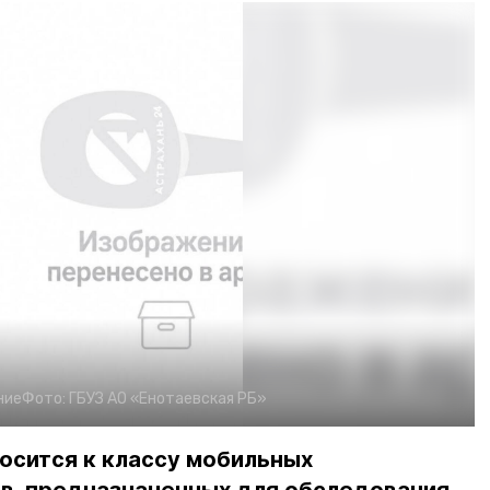
ние
Фото:
ГБУЗ АО «Енотаевская РБ»
осится к классу мобильных