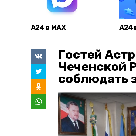
А24 в MAX
А24 
Гостей Астр
Чеченской 
соблюдать з