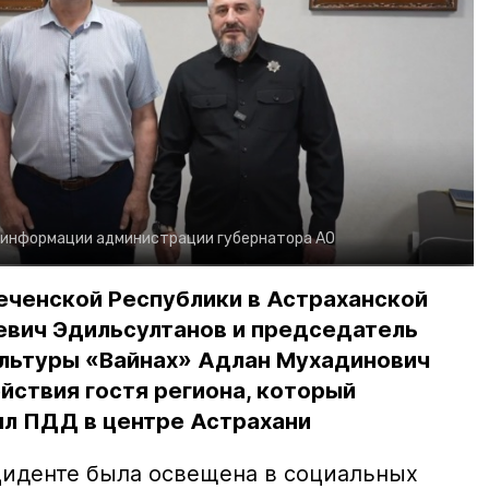
 информации администрации губернатора АО
еченской Республики в Астраханской
евич Эдильсултанов и председатель
льтуры «Вайнах» Адлан Мухадинович
йствия гостя региона, который
л ПДД в центре Астрахани
иденте была освещена в социальных