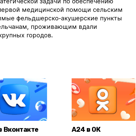
атегической задачи по обеспечению
 первой медицинской помощи сельским
имые фельдшерско-акушерские пункты
ельчанам, проживающим вдали
крупных городов.
в Вконтакте
А24 в ОК