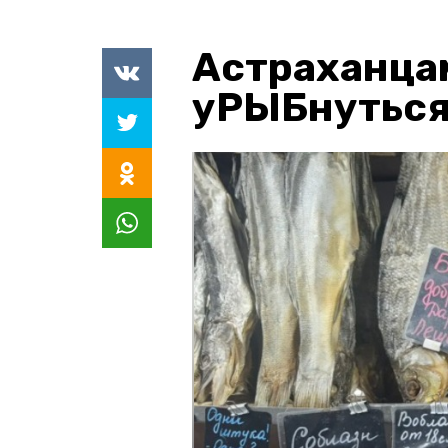
Астраханца
уРЫБнуться