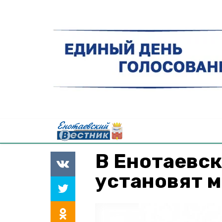
В Енотаевс
установят 