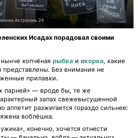
рженко
Астрахань 24
еленских Исадах порадовал своими
 нынче копчёная
рыбка
и
икорка
, какие
 представлены. Без внимания не
яженные прилавки.
х парней» — вроде бы, те же
характерный запах свежевысушенной
но аппетит разжигается гораздо сильнее:
ряжена воблёшка.
ужика», конечно, хочется отнести
еты — банально, вобла — актуально»