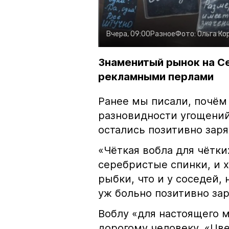
Вчера, 09:00
Разное
Фото:
Ольга Ко
Знаменитый рынок на С
рекламными перлами
Ранее мы писали, почём
разновидности угощений
остались позитивно зар
«Чёткая вобла для чётки
серебристые спинки, и 
рыбки, что и у соседей, 
уж больно позитивно за
Воблу «для настоящего м
дорогому человеку. «Цв