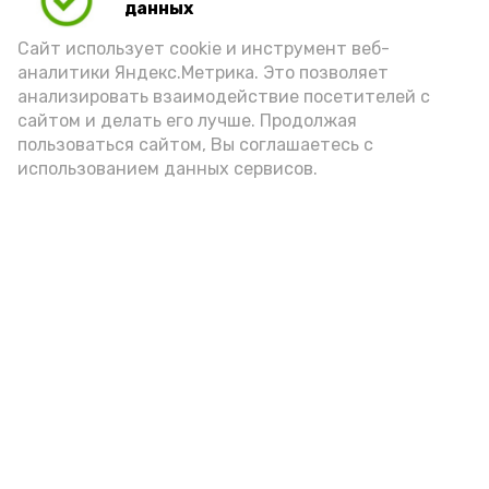
данных
порцией икры считается 30-50 граммов
(2-3 ложки). При этом следует обратить
Сайт использует cookie и инструмент веб-
аналитики Яндекс.Метрика. Это позволяет
внимание на хлеб, с которым она
анализировать взаимодействие посетителей с
подаётся: лучше выбирать
сайтом и делать его лучше. Продолжая
цельнозерновой, с мукой грубого
пользоваться сайтом, Вы соглашаетесь с
использованием данных сервисов.
помола. Есть икру следует в первой
половине дня. Кстати, полезнее для
здоровья сопроводить такой бутерброд
сочными овощами, свежей зеленью и
отварным яйцом.