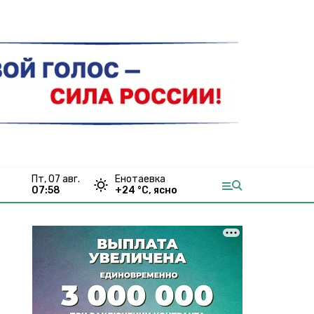
пт, 07 авг.
Енотаевка
07:58
+
24
°С,
ясно