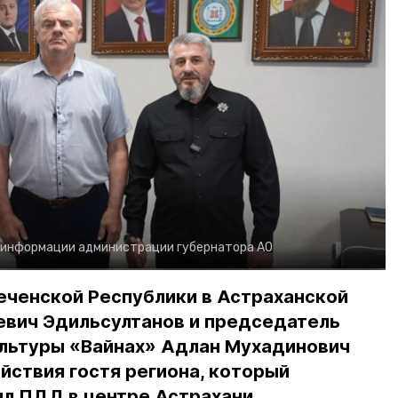
 информации администрации губернатора АО
еченской Республики в Астраханской
евич Эдильсултанов и председатель
льтуры «Вайнах» Адлан Мухадинович
йствия гостя региона, который
л ПДД в центре Астрахани