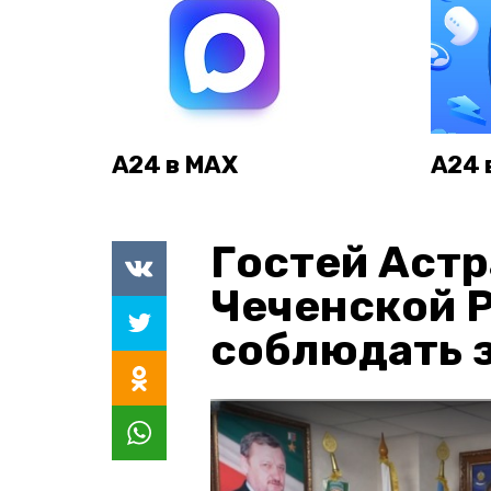
А24 в MAX
А24 
Гостей Астр
Чеченской 
соблюдать з