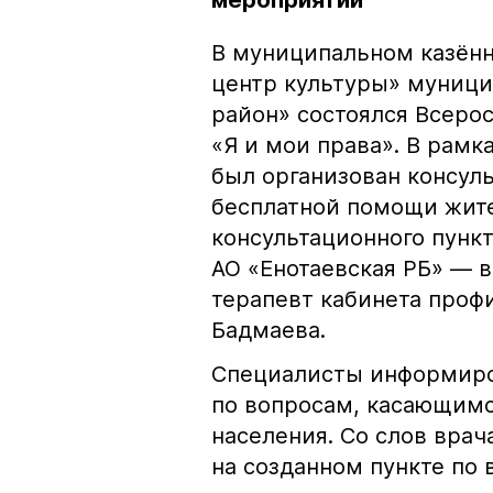
мероприятии
В муниципальном казён
центр культуры» муници
район» состоялся Всеро
«Я и мои права». В рамк
был организован консул
бесплатной помощи жите
консультационного пунк
АО «Енотаевская РБ» — 
терапевт кабинета проф
Бадмаева.
Специалисты информиро
по вопросам, касающим
населения. Со слов врач
на созданном пункте по