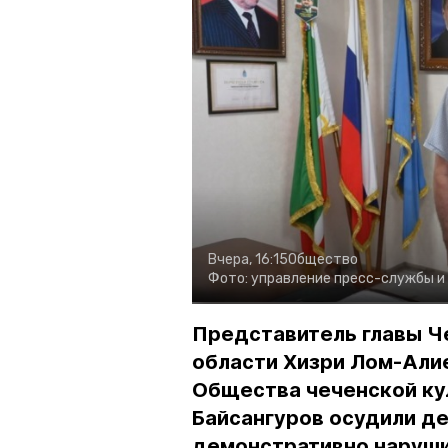
Вчера, 16:15
Общество
Фото:
управление пресс-службы и
Представитель главы Ч
области Хизри Лом-Али
Общества чеченской ку
Байсангуров осудили де
демонстративно наруши