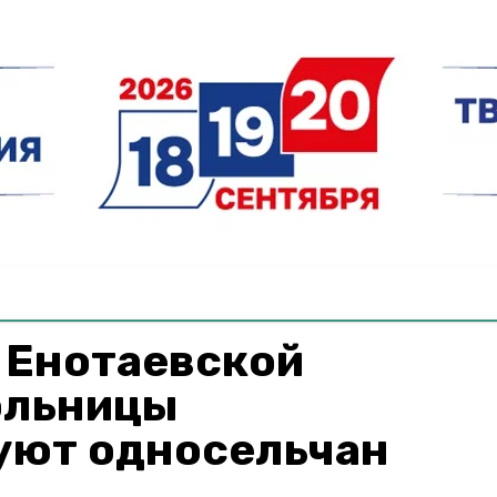
 Енотаевской
ольницы
уют односельчан