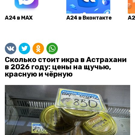
А24 в MAX
А24 в Вконтакте
А2
Сколько стоит икра в Астрахани
в 2026 году: цены на щучью,
красную и чёрную